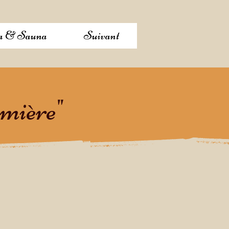
pa & Sauna
Suivant
umière"