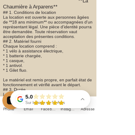
**La
Chaumière à Arparens**
## 1. Conditions de location
La location est ouverte aux personnes âgées
de **18 ans minimum** ou accompagnées d'un
représentant légal. Une pièce d'identité pourra
être demandée. Toute réservation vaut
acceptation des présentes conditions.
## 2. Matériel fourni
Chaque location comprend :
* 1 vélo à assistance électrique,
* 1 batterie chargée,
* 1 casque,
* 1 antivol.
* 1 Gilet fluo.
Le matériel est remis propre, en parfait état de
fonctionnement et vérifié avant le départ.
## 3. Durée
Le vélo doit être restitué à l'heure convenue.
5.0
Tout retard de plus de **15 minutes** pourra
Sur la base de 51 Avis
entraîner une facturation complémentaire.
Phone
Email
Facebook
Instagram
Adresse
## 4. Caution
La chaumière à arparens chambres d'hôtes Vérifiez 52 avis sur Google
Une **caution de 600 € par vélo** est
demandée avant le départ, sous forme de
**chèque non encaissé**.
Elle est restituée après contrôle du matériel. En