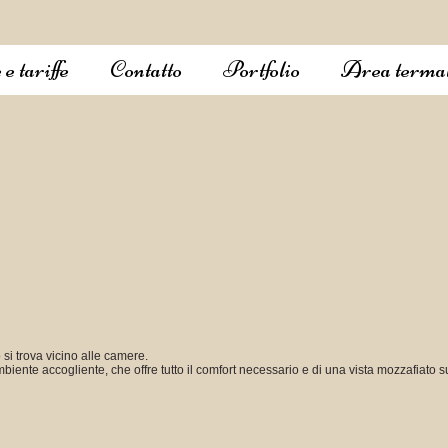
e tariffe
Contatto
Portfolio
Area termal
o si trova vicino alle camere.
biente accogliente, che offre tutto il comfort necessario e di una vista mozzafiato