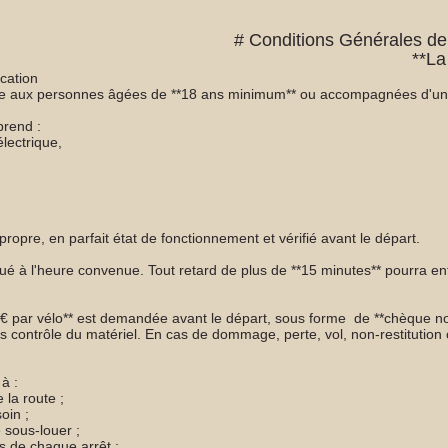
# Conditions Générales de
 Chaumière à Arp
ocation
te aux personnes âgées de **18 ans minimum** ou accompagnées d'un re
rend :
électrique,
propre, en parfait état de fonctionnement et vérifié avant le départ.
titué à l'heure convenue. Tout retard de plus de **15 minutes** pourra e
 € par vélo** est demandée avant le départ, sous forme de **chèque no
rès contrôle du matériel. En cas de dommage, perte, vol, non-restitutio
à :
 la route ;
soin ;
e sous-louer ;
ors de chaque arrêt ;