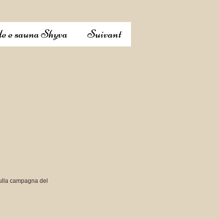
e e sauna Shyva
Suivant
 sulla campagna del