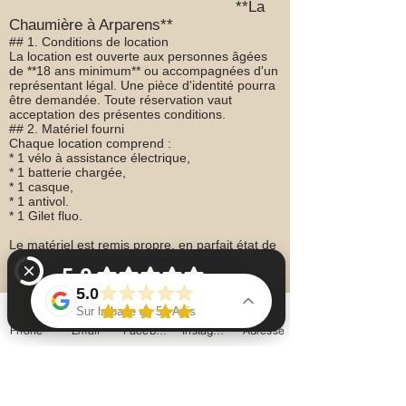
**La
Chaumière à Arparens**
## 1. Conditions de location
La location est ouverte aux personnes âgées
de **18 ans minimum** ou accompagnées d'un
représentant légal. Une pièce d'identité pourra
être demandée. Toute réservation vaut
acceptation des présentes conditions.
## 2. Matériel fourni
Chaque location comprend :
* 1 vélo à assistance électrique,
* 1 batterie chargée,
* 1 casque,
* 1 antivol.
* 1 Gilet fluo.
Le matériel est remis propre, en parfait état de
fonctionnement et vérifié avant le départ.
## 3. Durée
Le vélo doit être restitué à l'heure convenue.
5.0
Tout retard de plus de **15 minutes** pourra
Sur la base de 51 Avis
entraîner une facturation complémentaire.
Phone
Email
Facebook
Instagram
Adresse
## 4. Caution
La chaumière à arparens chambres d'hôtes Vérifiez 51 avis sur Google
Une **caution de 600 € par vélo** est
demandée avant le départ, sous forme de
**chèque non encaissé**.
Elle est restituée après contrôle du matériel. En