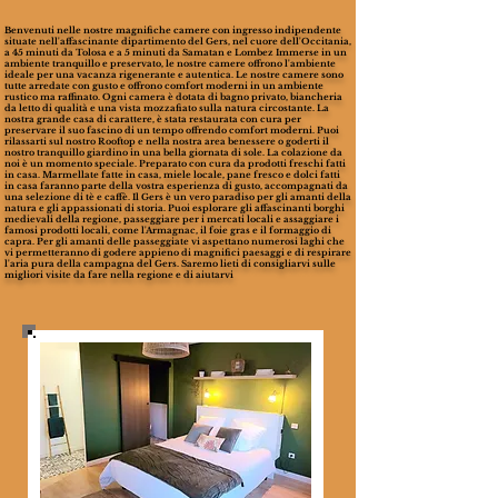
Benvenuti nelle nostre magnifiche camere con ingresso indipendente
situate nell'affascinante dipartimento del Gers, nel cuore dell'Occitania,
a 45 minuti da Tolosa e a 5 minuti da Samatan e Lombez Immerse in un
ambiente tranquillo e preservato, le nostre camere offrono l'ambiente
ideale per una vacanza rigenerante e autentica. Le nostre camere sono
tutte arredate con gusto e offrono comfort moderni in un ambiente
rustico ma raffinato. Ogni camera è dotata di bagno privato, biancheria
da letto di qualità e una vista mozzafiato sulla natura circostante. La
nostra grande casa di carattere, è stata restaurata con cura per
preservare il suo fascino di un tempo offrendo comfort moderni. Puoi
rilassarti sul nostro Rooftop e nella nostra area benessere o goderti il ​​
nostro tranquillo giardino in una bella giornata di sole. La colazione da
noi è un momento speciale. Preparato con cura da prodotti freschi fatti
in casa. Marmellate fatte in casa, miele locale, pane fresco e dolci fatti
in casa faranno parte della vostra esperienza di gusto, accompagnati da
una selezione di tè e caffè. Il Gers è un vero paradiso per gli amanti della
natura e gli appassionati di storia. Puoi esplorare gli affascinanti borghi
medievali della regione, passeggiare per i mercati locali e assaggiare i
famosi prodotti locali, come l'Armagnac, il foie gras e il formaggio di
capra. Per gli amanti delle passeggiate vi aspettano numerosi laghi che
vi permetteranno di godere appieno di magnifici paesaggi e di respirare
l'aria pura della campagna del Gers. Saremo lieti di consigliarvi sulle
migliori visite da fare nella regione e di aiutarvi