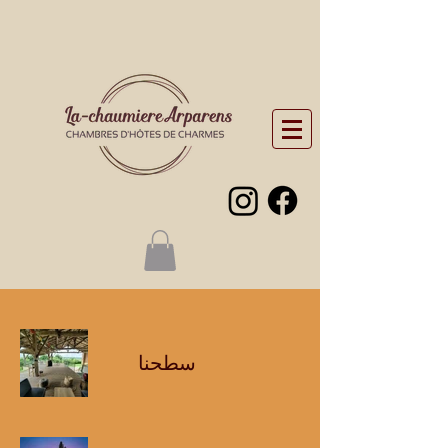
سطحنا