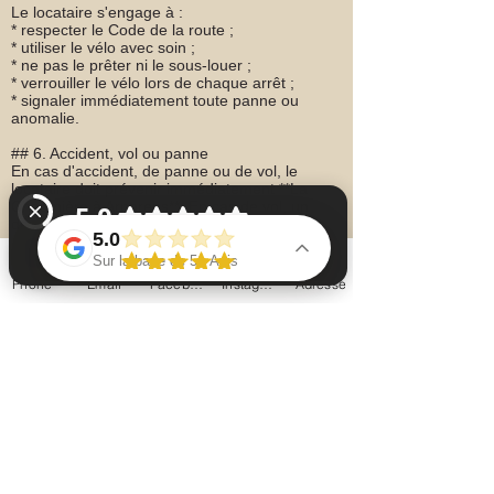
Le locataire s'engage à :
* respecter le Code de la route ;
* utiliser le vélo avec soin ;
* ne pas le prêter ni le sous-louer ;
* verrouiller le vélo lors de chaque arrêt ;
* signaler immédiatement toute panne ou
anomalie.
## 6. Accident, vol ou panne
En cas d'accident, de panne ou de vol, le
locataire doit prévenir immédiatement **La
Chaumière à Arparens**. En cas de vol, un
dépôt de plainte est obligatoire.
5.0
## 7. Responsabilité
Le locataire est responsable du vélo pendant
Sur la base de 51 Avis
toute la durée de la location. Il est
Phone
Email
Facebook
Instagram
Adresse
recommandé de disposer d'une assurance
La chaumière à arparens chambres d'hôtes Vérifiez 52 avis sur Google
responsabilité civile.
## 8. Annulation
Toute annulation effectuée plus de **24
heures** avant le départ est remboursée
intégralement. En dessous de ce délai ou en
cas de non-présentation, la location pourra
être facturée. En cas de météo défavorable, la
location pourra être reportée ou annulée sans
frais.