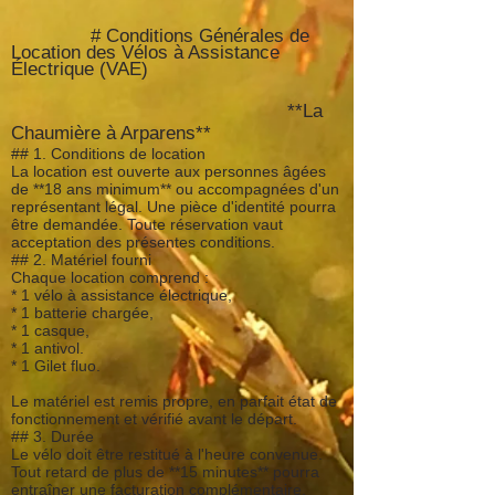
# Conditions Générales de
Location des Vélos à Assistance
Électrique (VAE)
**La
Chaumière à Arparens**
## 1. Conditions de location
La location est ouverte aux personnes âgées
de **18 ans minimum** ou accompagnées d'un
représentant légal. Une pièce d'identité pourra
être demandée. Toute réservation vaut
acceptation des présentes conditions.
## 2. Matériel fourni
Chaque location comprend :
* 1 vélo à assistance électrique,
* 1 batterie chargée,
* 1 casque,
* 1 antivol.
* 1 Gilet fluo.
Le matériel est remis propre, en parfait état de
fonctionnement et vérifié avant le départ.
## 3. Durée
Le vélo doit être restitué à l'heure convenue.
Tout retard de plus de **15 minutes** pourra
entraîner une facturation complémentaire.