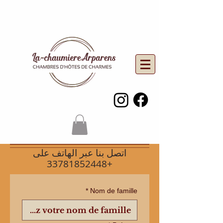
اتصل بنا عبر الهاتف على
+33781852448
*
Nom de famille