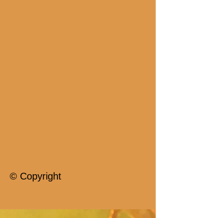
1037 طريق مونتاديت
"The Cottage Aparens"
32220 سوفيتير
© Copyright