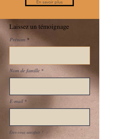
En savoir plus
Laissez un témoignage
Prénom
Nom de famille
E-mail
Êtes-vous satisfait ?