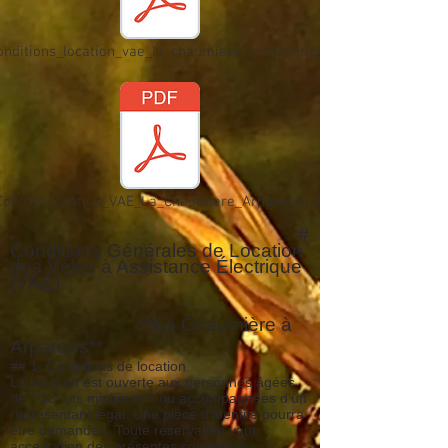
onditions_location_vae_la_chaumiere_arparens.pdf
Contrat_location_VAE_La_Chaumiere_Arparens.pdf
#
Conditions Générales de Location
des Vélos à Assistance Électrique
(VAE)
**La Chaumière à
Arparens**
## 1. Conditions de location
La location est ouverte aux personnes âgées
de **18 ans minimum** ou accompagnées d'un
représentant légal. Une pièce d'identité pourra
être demandée. Toute réservation vaut
acceptation des présentes conditions.