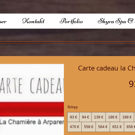
ser
Kontakt
Portfolio
Shyva Spa &
Carte cadeau la C
9
Belopp
93 €
94 €
139 €
186 €
188 €
470 €
558 €
564 €
651 €
658 