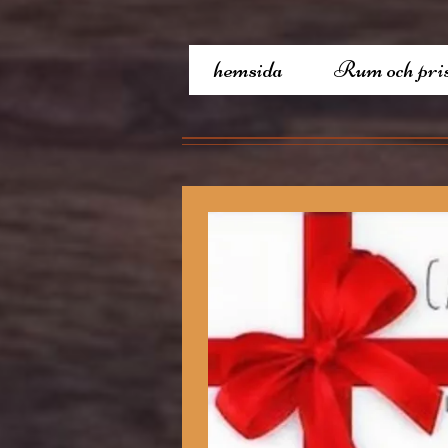
hemsida
Rum och pri