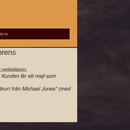
öp nu
prens
v webbplatsen.
r Kunden får ett mejl som
tkort från Michael Jones" (med