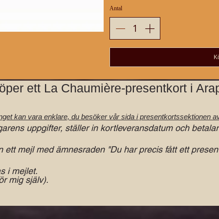
Antal
K
öper ett La Chaumière-presentkort i Ara
 inget kan vara enklare, du besöker vår sida i presentkortssektionen
a
garens uppgifter, ställer in kortleveransdatum och betala
 ett mejl med ämnesraden "Du har precis fått ett presen
 i mejlet.
ör mig själv).