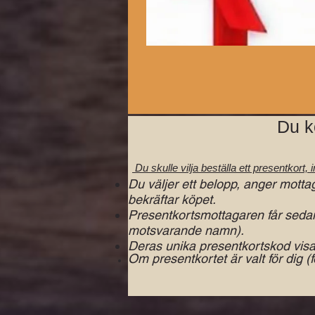
Du k
Du skulle vilja beställa ett presentkort,
Du väljer ett belopp, anger motta
bekräftar köpet.
Presentkortsmottagaren får sedan
motsvarande namn).
Deras unika presentkortskod visas
Om presentkortet är valt för dig (f