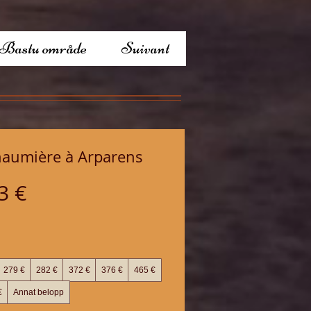
 Bastu område
Suivant
haumière à Arparens
3 €
279 €
282 €
372 €
376 €
465 €
€
Annat belopp