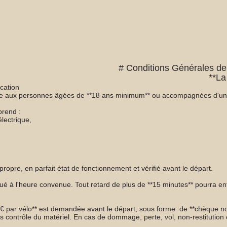
# Conditions Générales de
 Chaumière à Arp
ocation
te aux personnes âgées de **18 ans minimum** ou accompagnées d'un re
rend :
électrique,
propre, en parfait état de fonctionnement et vérifié avant le départ.
titué à l'heure convenue. Tout retard de plus de **15 minutes** pourra e
 € par vélo** est demandée avant le départ, sous forme de **chèque no
rès contrôle du matériel. En cas de dommage, perte, vol, non-restitutio