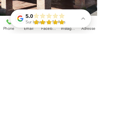
5.0
Sur la base de 51 Avis
Phone
Email
Facebook
Instagram
Adresse
Previous
Next
# Conditions Générales de
Location des Vélos à Assistance
Électrique (VAE)
**La
Chaumière à Arparens**
## 1. Conditions de location
La location est ouverte aux personnes âgées
de **18 ans minimum** ou accompagnées d'un
représentant légal. Une pièce d'identité pourra
être demandée. Toute réservation vaut