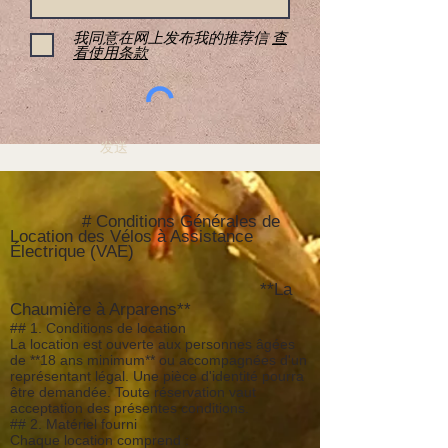
我同意在网上发布我的推荐信
查
看使用条款
发送
# Conditions Générales de
Location des Vélos à Assistance
Électrique (VAE)
**La
Chaumière à Arparens**
## 1. Conditions de location
La location est ouverte aux personnes âgées
de **18 ans minimum** ou accompagnées d'un
représentant légal. Une pièce d'identité pourra
être demandée. Toute réservation vaut
acceptation des présentes conditions.
## 2. Matériel fourni
Chaque location comprend :