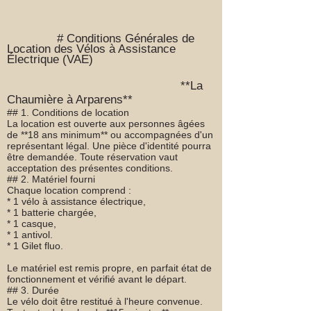
et les charmes de notre village, Sauveterre,
déplaçant facilement et de manière
tout en profitant de confort et d'autonomie.
écologique.
Que vous soyez aventurier ou simple
# Conditions Générales de
promeneur, cette escapade est l'occasion
Location des Vélos à Assistance
Électrique (VAE)
parfaite de redécouvrir la nature tout en
séjournant dans nos accueillantes
**La
chambres d'hôtes.
Chaumière à Arparens**
## 1. Conditions de location
La location est ouverte aux personnes âgées
de **18 ans minimum** ou accompagnées d'un
représentant légal. Une pièce d'identité pourra
être demandée. Toute réservation vaut
acceptation des présentes conditions.
## 2. Matériel fourni
Chaque location comprend :
* 1 vélo à assistance électrique,
* 1 batterie chargée,
* 1 casque,
* 1 antivol.
* 1 Gilet fluo.
Le matériel est remis propre, en parfait état de
fonctionnement et vérifié avant le départ.
## 3. Durée
Le vélo doit être restitué à l'heure convenue.