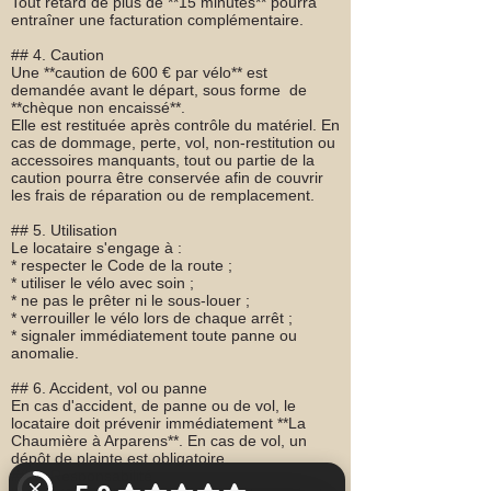
Tout retard de plus de **15 minutes** pourra
entraîner une facturation complémentaire.
## 4. Caution
Une **caution de 600 € par vélo** est
demandée avant le départ, sous forme de
**chèque non encaissé**.
Elle est restituée après contrôle du matériel. En
cas de dommage, perte, vol, non-restitution ou
accessoires manquants, tout ou partie de la
caution pourra être conservée afin de couvrir
les frais de réparation ou de remplacement.
## 5. Utilisation
Le locataire s'engage à :
* respecter le Code de la route ;
* utiliser le vélo avec soin ;
* ne pas le prêter ni le sous-louer ;
* verrouiller le vélo lors de chaque arrêt ;
* signaler immédiatement toute panne ou
anomalie.
## 6. Accident, vol ou panne
En cas d'accident, de panne ou de vol, le
locataire doit prévenir immédiatement **La
Chaumière à Arparens**. En cas de vol, un
dépôt de plainte est obligatoire.
## 7. Responsabilité