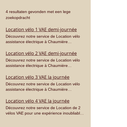
4 resultaten gevonden met een lege
zoekopdracht
Location vélo 1 VAE demi-journée
Découvrez notre service de Location vélo
assistance électrique à Chaumière
Arparens, idéal pour explorer les paysages
pittoresques du Gers. Situés à proximité de
Location vélo 2 VAE demi-journée
Samatan et Lombez, nous offrons des vélos
Découvrez notre service de Location vélo
confortables et accessibles, parfaits pour
assistance électrique à Chaumière
une aventure relaxante à travers la
Arparens, idéal pour explorer les paysages
campagne. Profitez d'un séjour unique dans
pittoresques du Gers. Situés à proximité de
Location vélo 3 VAE la journée
nos chambres d'hôtes tout en vous
Samatan et Lombez, nous offrons des vélos
Découvrez notre service de Location vélo
déplaçant facilement et de manière
confortables et accessibles, parfaits pour
assistance électrique à Chaumière
écologique.
une aventure relaxante à travers la
Arparens, idéal pour explorer les paysages
campagne. Profitez d'un séjour unique dans
pittoresques du Gers. Situés à proximité de
Location vélo 4 VAE la journée
nos chambres d'hôtes tout en vous
Samatan et Lombez, nous offrons des vélos
Découvrez notre service de Location de 2
déplaçant facilement et de manière
confortables et accessibles, parfaits pour
vélos VAE pour une expérience inoubliable
écologique.
une aventure relaxante à travers la
de deux heures à la Chaumière Arparens !
campagne. Profitez d'un séjour unique dans
Explorez les magnifiques paysages du Gers
nos chambres d'hôtes tout en vous