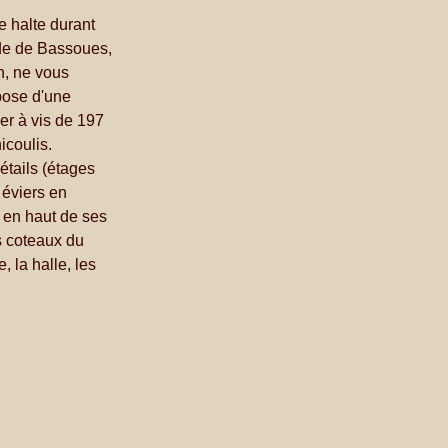
 halte durant 
ide de Bassoues, 
n, ne vous 
pose d'une 
er à vis de 197 
coulis. 
étails (étages 
 éviers en 
t en haut de ses 
 coteaux du 
 la halle, les 