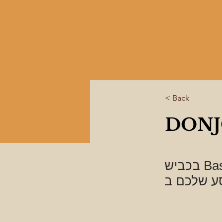
< Back
DONJ
בכביש Bastides ו-Castelnaux המוביל מאוך ל-Marciac, עצרו