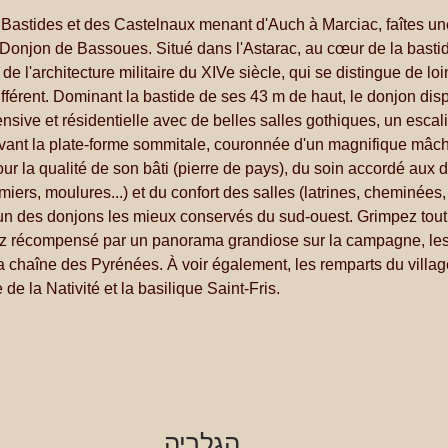
 Bastides et des Castelnaux menant d'Auch à Marciac, faîtes une
u Donjon de Bassoues. Situé dans l'Astarac, au cœur de la bast
de l'architecture militaire du XIVe siècle, qui se distingue de loi
ifférent. Dominant la bastide de ses 43 m de haut, le donjon dis
ensive et résidentielle avec de belles salles gothiques, un escali
ant la plate-forme sommitale, couronnée d'un magnifique mâchi
 la qualité de son bâti (pierre de pays), du soin accordé aux d
miers, moulures...) et du confort des salles (latrines, cheminées,
st l'un des donjons les mieux conservés du sud-ouest. Grimpez tou
z récompensé par un panorama grandiose sur la campagne, les
a chaîne des Pyrénées. À voir également, les remparts du village,
e de la Nativité et la basilique Saint-Fris.
הגלריה