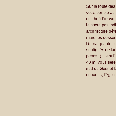
Sur la route des
votre périple a
ce chef d’œuvre 
laissera pas ind
architecture déf
marches desserv
Remarquable pour
soulignés de lar
pierre...), il e
43 m. Vous sere
sud du Gers et l
couverts, l'églis