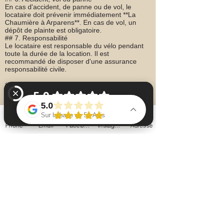
En cas d'accident, de panne ou de vol, le
locataire doit prévenir immédiatement **La
Chaumière à Arparens**. En cas de vol, un
dépôt de plainte est obligatoire.
## 7. Responsabilité
Le locataire est responsable du vélo pendant
toute la durée de la location. Il est
recommandé de disposer d'une assurance
responsabilité civile.
## 8. Annulation
Toute annulation effectuée plus de **24
heures** avant le départ est remboursée
5.0
intégralement. En dessous de ce délai ou en
Sur la base de 51 Avis
cas de non-présentation, la location pourra
être facturée. En cas de météo défavorable, la
Phone
Email
Facebook
Instagram
Adresse
location pourra être reportée ou annulée sans
La chaumière à arparens chambres d'hôtes Vérifiez 51 avis sur Google
frais.
## 9. Restitution
Le vélo doit être restitué dans le même état
qu'à son départ, hors usure normale. Toute
dégradation pourra être facturée au coût réel
des réparations.
**En réservant ou en prenant possession d'un
vélo, le locataire reconnaît avoir lu et accepté
les présentes Conditions Générales de
Location.**