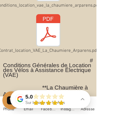
onditions_location_vae_la_chaumiere_arparens.pdf
Contrat_location_VAE_La_Chaumiere_Arparens.pdf
#
Conditions Générales de Location
des Vélos à Assistance Électrique
(VAE)
**La Chaumière à
Arparens**
5.0
## 1. Conditions de location
Sur la base de 51 Avis
La location est ouverte aux personnes âgées
Phone
Email
Facebook
Instagram
Adresse
de **18 ans minimum** ou accompagnées d'un
représentant légal. Une pièce d'identité pourra
être demandée. Toute réservation vaut
acceptation des présentes conditions.
## 2. Matériel fourni
Chaque location comprend :