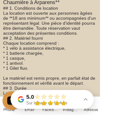
Chaumière à Arparens**
## 1. Conditions de location
La location est ouverte aux personnes âgées
de **18 ans minimum** ou accompagnées d'un
représentant légal. Une pièce d'identité pourra
être demandée. Toute réservation vaut
acceptation des présentes conditions.
## 2. Matériel fourni
Chaque location comprend :
* 1 vélo à assistance électrique,
* 1 batterie chargée,
* 1 casque,
* 1 antivol.
* 1 Gilet fluo.
Le matériel est remis propre, en parfait état de
fonctionnement et vérifié avant le départ.
## 3. Durée
Le vélo doit être restitué à l'heure convenue.
5.0
Tout retard de plus de **15 minutes** pourra
entraîner une facturation complémentaire.
Sur la base de 51 Avis
Phone
Email
Facebook
Instagram
Adresse
## 4. Caution
Une **caution de 600 € par vélo** est
demandée avant le départ, sous forme de
**chèque non encaissé**.
Elle est restituée après contrôle du matériel. En
cas de dommage, perte, vol, non-restitution ou