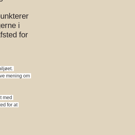
punkterer
erne i
fsted for
ljøet. 
give mening om 
bt med 
ed for at 