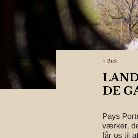
< Back
LAND
DE G
Pays Porte
værker, de
får os til