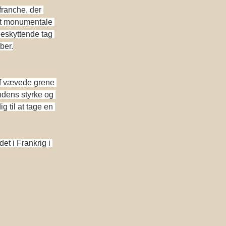
franche, der 
det monumentale 
eskyttende tag 
ber.
af vævede grene 
ndens styrke og 
 til at tage en 
t i Frankrig i 