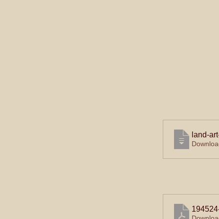
land-ar
Downloa
194524-
Downloa