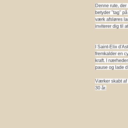
Denne rute, der 
betyder "tag" på
værk afsløres l
inviterer dig til
I Saint-Elix d'
fremkalder en cy
kraft. I nærhede
pause og lade 
Værker skabt af 
30 år.