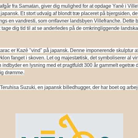
afgår fra Samatan, giver dig mulighed for at opdage Yané i Ville
 japansk. Et stort udvalg af blondt træ placeret på bjergsiden, 
angs en vandresti, som omfavner landsbyen Villefranche. Dette b
 at tage dig tid til at se anderledes på de omkringliggende landska
Astarac er Kazé "vind" på japansk. Denne imponerende skulptur 
klon fanget i skoven. Let og majestætisk, det symboliserer al vi
n indbyder en lysning med et pragtfuldt 300 år gammelt egetræ dig
dig drømme.
Teruhisa Suzuki, en japansk billedhugger, der har boet og arbejde