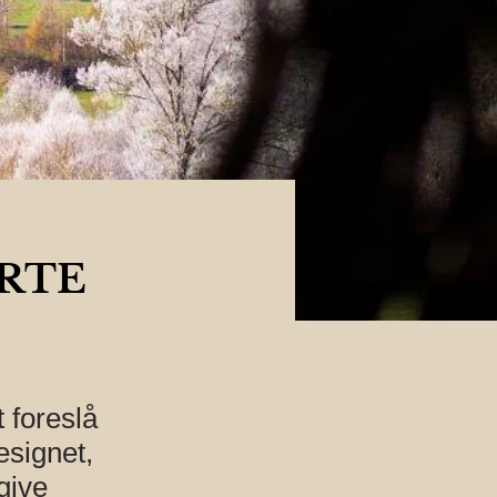
RTE
 foreslå
esignet,
give