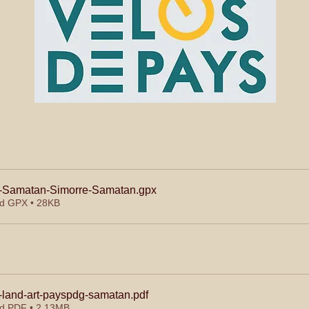
t-Samatan-Simorre-Samatan
.gpx
d GPX • 28KB
land-art-payspdg-samatan
.pdf
d PDF • 2.13MB