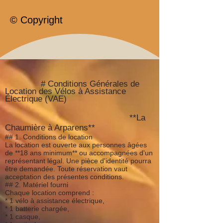
© Copyright
# Conditions Générales de
Location des Vélos à Assistance
Électrique (VAE)
**La
Chaumière à Arparens**
## 1. Conditions de location
La location est ouverte aux personnes âgées
de **18 ans minimum** ou accompagnées d'un
représentant légal. Une pièce d'identité pourra
être demandée. Toute réservation vaut
acceptation des présentes conditions.
## 2. Matériel fourni
Chaque location comprend :
* 1 vélo à assistance électrique,
* 1 batterie chargée,
* 1 casque,