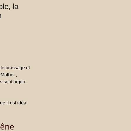
le, la
n
 de brassage et 
 Malbec, 
 sont argilo-
ue.Il
 est idéal 
hêne 