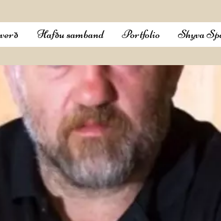
verð
Hafðu samband
Portfolio
Shyva Sp