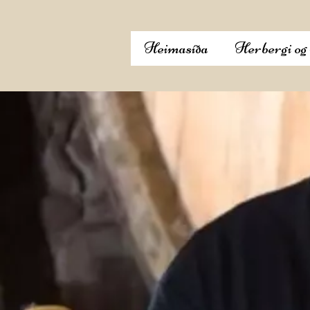
Heimasíða
Herbergi og 