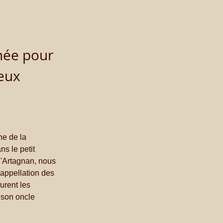
nnée pour 
eux 
e de la 
s le petit 
d'Artagnan, nous 
'appellation des 
rent les 
 son oncle