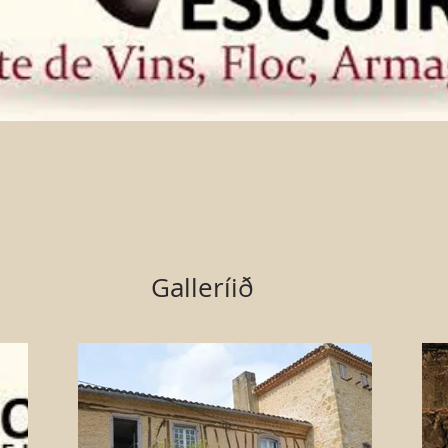
Galleríið