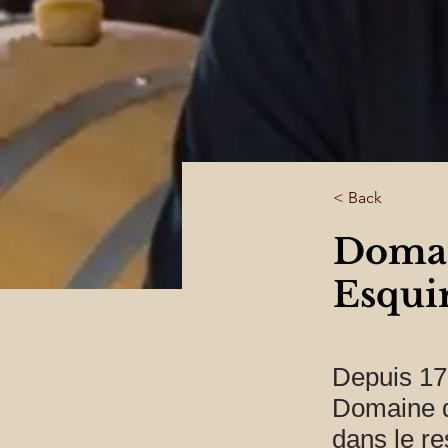
< Back
Domai
Esqui
Depuis 17
Domaine de
dans le re