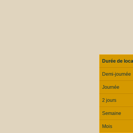
Durée de loca
Demi-journée
Journée
2 jours
Semaine
Mois