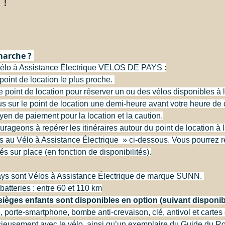
 !
arche ? 
Vélo à Assistance Électrique VELOS DE PAYS :
oint de location le plus proche. 
 point de location pour réserver un ou des vélos disponibles à l
 sur le point de location une demi-heure avant votre heure de 
en de paiement pour la location et la caution.
ageons à repérer les itinéraires autour du point de location à la
és au Vélo à Assistance Électrique  » ci-dessous. Vous pourrez r
s sur place (en fonction de disponibilités).
ys sont Vélos à Assistance Électrique de marque SUNN. 
atteries : entre 60 et 110 km
èges enfants sont disponibles en option (suivant disponibi
, porte-smartphone, bombe anti-crevaison, clé, antivol et cartes d
acieusement avec le vélo, ainsi qu’un exemplaire du Guide du R