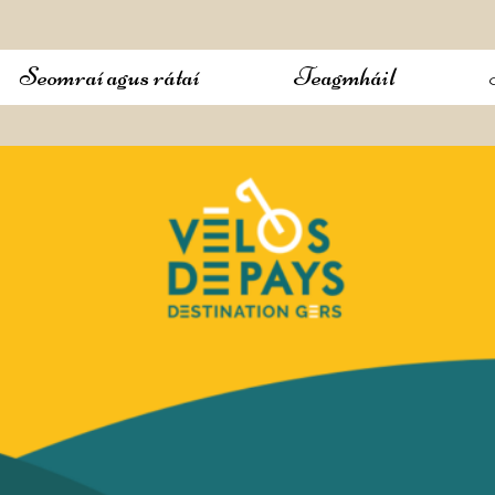
Seomraí agus rátaí
Teagmháil