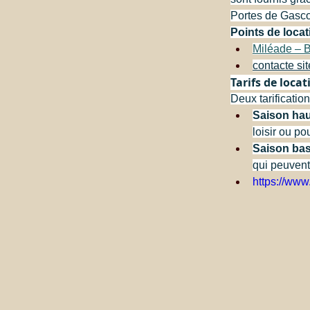
Portes de Gascog
Points de locat
Miléade – B
contacte sit
Tarifs de locat
Deux tarificatio
Saison ha
loisir ou pou
Saison ba
qui peuvent 
https://w