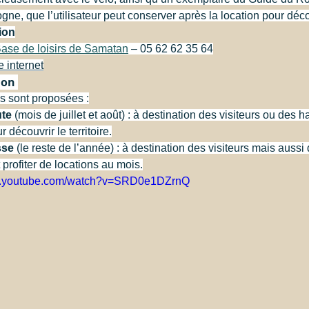
ne, que l’utilisateur peut conserver après la location pour découv
ion
ase de loisirs de Samatan
 – 05 62 62 35 64
e internet
ion 
ns sont proposées :
ute
 (mois de juillet et août) : à destination des visiteurs ou des h
r découvrir le territoire.
sse
 (le reste de l’année) : à destination des visiteurs mais aussi
profiter de locations au mois.
ww.youtube.com/watch?v=SRD0e1DZrnQ