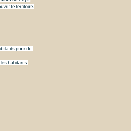
rir le territoire.
abitants pour du 
 des habitants 