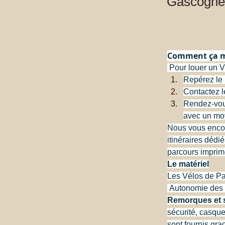
Gascogne
Comment ça m
 Pour louer un 
Repérez le p
Contactez le
Rendez-vous
avec un moy
Nous vous encour
itinéraires dédi
parcours imprimé
Le matériel
Les Vélos de Pa
 Autonomie des b
Remorques et si
sécurité, casque
sont fournis gr