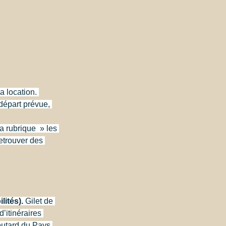
a location. 
départ prévue, 
 rubrique  » les 
etrouver des 
lités).
 Gilet de 
’itinéraires 
outard du Pays 