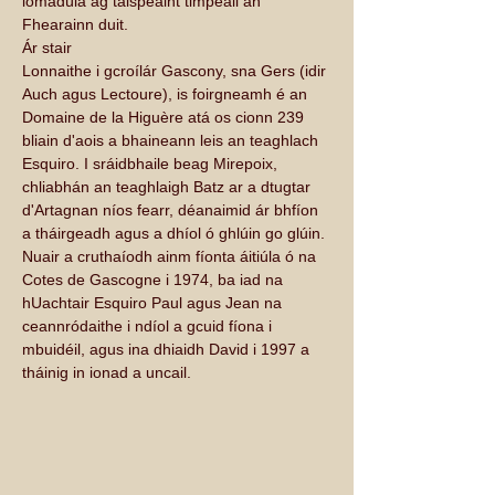
iomadúla ag taispeáint timpeall an 
Fhearainn duit.
Ár stair
Lonnaithe i gcroílár Gascony, sna Gers (idir 
Auch agus Lectoure), is foirgneamh é an 
Domaine de la Higuère atá os cionn 239 
bliain d'aois a bhaineann leis an teaghlach 
Esquiro. I sráidbhaile beag Mirepoix, 
chliabhán an teaghlaigh Batz ar a dtugtar 
d'Artagnan níos fearr, déanaimid ár bhfíon 
a tháirgeadh agus a dhíol ó ghlúin go glúin. 
Nuair a cruthaíodh ainm fíonta áitiúla ó na 
Cotes de Gascogne i 1974, ba iad na 
hUachtair Esquiro Paul agus Jean na 
ceannródaithe i ndíol a gcuid fíona i 
mbuidéil, agus ina dhiaidh David i 1997 a 
tháinig in ionad a uncail.