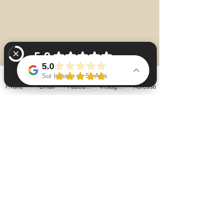
Previous
Next
5.0
Sur la base de 51 Avis
Phone
Email
Facebook
Instagram
Adresse
La chaumière à arparens chambres d'hôtes Vérifiez 51 avis sur Google
# Conditions Générales de
Location des Vélos à Assistance
Électrique (VAE)
**La
Chaumière à Arparens**
## 1. Conditions de location
La location est ouverte aux personnes âgées
de **18 ans minimum** ou accompagnées d'un
représentant légal. Une pièce d'identité pourra
être demandée. Toute réservation vaut
acceptation des présentes conditions.
## 2. Matériel fourni
Chaque location comprend :
* 1 vélo à assistance électrique,