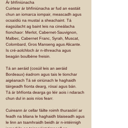
Ár bhfíniúnacha
Cuirtear ár bhfíniúnacha ar fud an eastáit 
chun an iomarca iompair, meascadh agus 
ocsaídiú na mustaí a sheachaint. Tá 
éagsúlacht ag baint leis na cineálacha 
fíonchaor: Merlot, Cabernet-Sauvignon, 
Malbec, Cabernet Franc, Syrah, Muscat, 
Colombard, Gros Manseng agus Alicante. 
Is cré-aolchloch ár n-ithreacha agus 
beagán boulbène freisin.
Tá an aeráid (cosúil leis an aeráid 
Bordeaux) éadrom agus tais le tionchar 
aigéanach Tá sé oiriúnach le haghaidh 
táirgeadh fíonta dearg, rósaí agus bán.
Tá ár bhfíonta dearga go léir aois i ndarach 
chun dul in aois níos fearr.
Cuireann ár cellar fáilte roimh thurasóirí ar 
feadh na bliana le haghaidh blaiseadh agus 
le linn an tsamhraidh beidh ár n-intéirnigh 