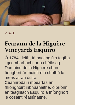
< Back
Fearann ​​​​de la Higuère
Vineyards Esquiro
Ó 1784 i leith, tá naoi nglúin tagtha
i gcomharbacht ar a chéile ag
Domaine de la Higuère chun
fíonghort ár muintire a chothú le
meas ar an dúlra.
Ceannródaí i mbeartas an
fhíonghoirt inbhuanaithe, oibríonn
an teaghlach Esquiro a fhíonghort
le cosaint réasúnaithe.