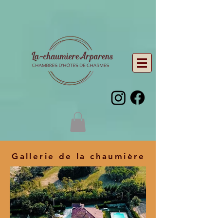
Gallerie de la chaumière