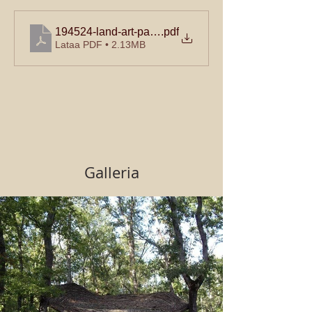
194524-land-art-payspdg-samatan
.pdf
Lataa PDF • 2.13MB
Galleria