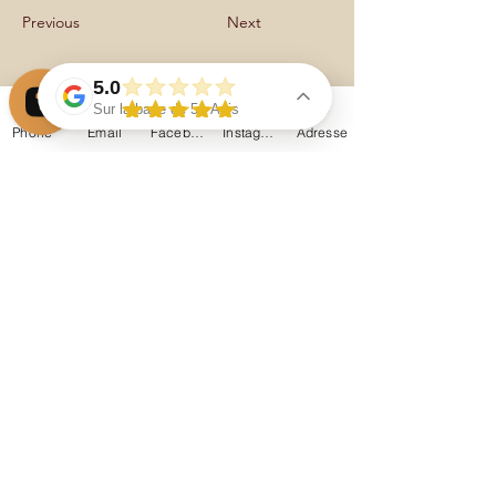
Previous
Next
5.0
Sur la base de 51 Avis
Phone
Email
Facebook
Instagram
Adresse
# Conditions Générales de
La chaumière à arparens chambres d'hôtes Vérifiez 52 avis sur Google
Location des Vélos à Assistance
Électrique (VAE)
**La
Chaumière à Arparens**
## 1. Conditions de location
La location est ouverte aux personnes âgées
de **18 ans minimum** ou accompagnées d'un
représentant légal. Une pièce d'identité pourra
être demandée. Toute réservation vaut
acceptation des présentes conditions.
## 2. Matériel fourni
Chaque location comprend :
* 1 vélo à assistance électrique,
* 1 batterie chargée,
* 1 casque,
* 1 antivol.
* 1 Gilet fluo.