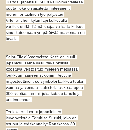
"kattoa" japaniksi. Suuri valikoima vaaleaa 
puuta, joka on sijoitettu rinteeseen, 
monumentaalinen työ paljastuu 
Villefranchen kylän läpi kulkevalla 
vaellusreitillä. Tämä suojaava katto kutsuu 
sinut katsomaan ympäröivää maisemaa eri 
tavalla.
Saint-Elix d'Astaracissa Kazé on "tuuli" 
japaniksi. Tämä vaikuttava oksista 
koostuva veistos tuo mieleen metsässä 
loukkuun jääneen syklonin. Kevyt ja 
majesteettinen, se symboloi kaikkea tuulen 
voimaa ja voimaa. Lähistöllä aukeaa upea 
300-vuotias tammi, joka kutsuu tauolle ja 
unelmoimaan.
Teoksia on luonut japanilainen 
kuvanveistäjä Teruhisa Suzuki, joka on 
asunut ja työskennellyt Ranskassa 30 
vuotta.