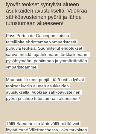
lyövät teokset syntyivät alueen
asukkaiden avustuksella. Vuokraa
sähköavusteinen pyörä ja lähde
tutustumaan alueeseen!
Pays Portes de Gascogne kutsuu 
taiteilijoita ehdottamaan ympäristöstä 
puhuvia teoksia. Suunnitellut ehdotukset 
saavat meidät ajattelemaan, tarkkailemaan, 
pysähtymään, pohtimaan ja ymmärtämään 
ympäristöämme.
Maataideliikkeen perijät, tätä reittiä lyövät 
teokset luotiin alueen asukkaiden 
avustuksella. Vuokraa sähköavusteinen 
pyörä ja lähde tutustumaan alueeseen!
Tällä Samatanista lähtevällä reitillä voit 
löytää Yané Villefranchessa, joka tarkoittaa 