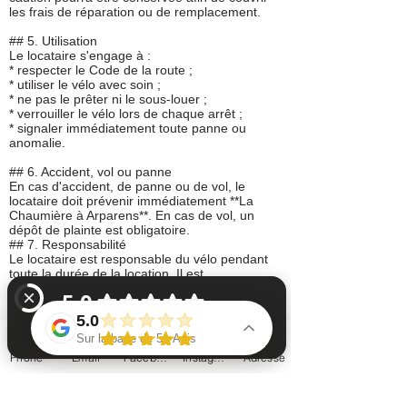
les frais de réparation ou de remplacement.
## 5. Utilisation
Le locataire s'engage à :
* respecter le Code de la route ;
* utiliser le vélo avec soin ;
* ne pas le prêter ni le sous-louer ;
* verrouiller le vélo lors de chaque arrêt ;
* signaler immédiatement toute panne ou
anomalie.
## 6. Accident, vol ou panne
En cas d'accident, de panne ou de vol, le
locataire doit prévenir immédiatement **La
Chaumière à Arparens**. En cas de vol, un
dépôt de plainte est obligatoire.
## 7. Responsabilité
Le locataire est responsable du vélo pendant
toute la durée de la location. Il est
recommandé de disposer d'une assurance
responsabilité civile.
5.0
## 8. Annulation
Sur la base de 51 Avis
Toute annulation effectuée plus de **24
Phone
Email
Facebook
Instagram
Adresse
heures** avant le départ est remboursée
intégralement. En dessous de ce délai ou en
La chaumière à arparens chambres d'hôtes Vérifiez 52 avis sur Google
cas de non-présentation, la location pourra
être facturée. En cas de météo défavorable, la